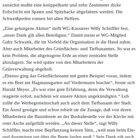
zunächst mußte eine knüppelharte und zehn Zentimeter dicke
Erdschicht mit Spaten und Spitzhacke abgefahren werden. Die
Schweißperlen ronnen bei allen Helfern.
„Eine gelungene Aktion“ stellt WG-Kassierer Willy Schüffler fest,
„unser Dank gilt allen Beteiligten.“ Damit meint er WG-Mitglied
Gaby Schwank, die im Vorfeld die Organisation in die Hand nahm.
Aber auch Mitarbeiter des Grünflächen- und Tiefbauamtes. So war es
kein Problem, die abgetragene Erde an einer zentralen Stelle
abzulagern. Sie wird später von den Mitarbeitern der
Grünverwaltung abgeholt.
„Ebenso ging das Grünflächenamt mit guten Beispiel voran, indem
es ein Beet am Hagmanngarten auf Vordermann brachte“, freute sich
Harald Meyer. „Es war eine gute Erfahrung, denn die Verwaltung
reagierte sofort, nachdem wir unsere Aktion angekündigten.“ Lob
zollte die Werbegemeinschaft auch auch dem Tiefbauamt der Stadt.
Ein Anruf genügte und schon erhielt sie die Zusage, daß von deren
MItarbeitern die Baumbeete an der Bushaltestelle vor der Kirche mit
roter Asche aufgefüllt werden. „An dieser Stelle“, sagt Willy
Schüffler, macht eine Bepflanzung keinen Sinn, „weil man beim Ein-
und Aussteigen ogt über die Beete laufen muß.“ Sein Dank gilt auch