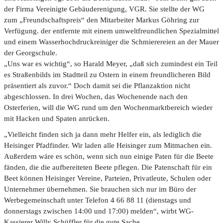
der Firma Vereinigte Gebäuderenigung, VGR. Sie stellte der WG
zum „Freundschaftspreis“ den Mitarbeiter Markus Göhring zur
Verfügung. der entfernte mit einem umweltfreundlichen Spezialmittel
und einem Wasserhochdruckreiniger die Schmierereien an der Mauer
der Georgschule.
„Uns war es wichtig“, so Harald Meyer, „daß sich zumindest ein Teil
es Straßenbilds im Stadtteil zu Ostern in einem freundlicheren Bild
präsentiert als zuvor.“ Doch damit sei die Pflanzaktion nicht
abgeschlossen. In drei Wochen, das Wochenende nach den
Osterferien, will die WG rund um den Wochenmarktbereich wieder
mit Hacken und Spaten anrücken.
„Vielleicht finden sich ja dann mehr Helfer ein, als lediglich die
Heisinger Pfadfinder. Wir laden alle Heisinger zum Mitmachen ein.
Außerdem wäre es schön, wenn sich nun einige Paten für die Beete
fänden, die die aufbereiteten Beete pflegen. Die Patenschaft für ein
Beet können Heisinger Vereine, Parteien, Privatleute, Schulen oder
Unternehmer übernehmen. Sie brauchen sich nur im Büro der
Werbegemeinschaft unter Telefon 4 66 88 11 (dienstags und
donnerstags zwischen 14:00 und 17:00) melden“, wirbt WG-
Kassierer Willy Schüffler für die gute Sache.