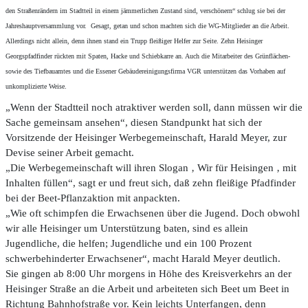
den Straßenrändern im Stadtteil in einem jämmerlichen Zustand sind, verschönern“ schlug sie bei der
Jahreshauptversammlung vor. Gesagt, getan und schon machten sich die WG-Mitglieder an die Arbeit.
Allerdings nicht allein, denn ihnen stand ein Trupp fleißiger Helfer zur Seite. Zehn Heisinger
Georgspfadfinder rückten mit Spaten, Hacke und Schiebkarre an. Auch die Mitarbeiter des Grünflächen-
sowie des Tiefbauamtes und die Essener Gebäudereinigungsfirma VGR unterstützen das Vorhaben auf
unkomplizierte Weise.
„Wenn der Stadtteil noch atraktiver werden soll, dann müssen wir die
Sache gemeinsam ansehen“, diesen Standpunkt hat sich der
Vorsitzende der Heisinger Werbegemeinschaft, Harald Meyer, zur
Devise seiner Arbeit gemacht.
„Die Werbegemeinschaft will ihren Slogan ‚ Wir für Heisingen ‚ mit
Inhalten füllen“, sagt er und freut sich, daß zehn fleißige Pfadfinder
bei der Beet-Pflanzaktion mit anpackten.
„Wie oft schimpfen die Erwachsenen über die Jugend. Doch obwohl
wir alle Heisinger um Unterstützung baten, sind es allein
Jugendliche, die helfen; Jugendliche und ein 100 Prozent
schwerbehinderter Erwachsener“, macht Harald Meyer deutlich.
Sie gingen ab 8:00 Uhr morgens in Höhe des Kreisverkehrs an der
Heisinger Straße an die Arbeit und arbeiteten sich Beet um Beet in
Richtung Bahnhofstraße vor. Kein leichts Unterfangen, denn